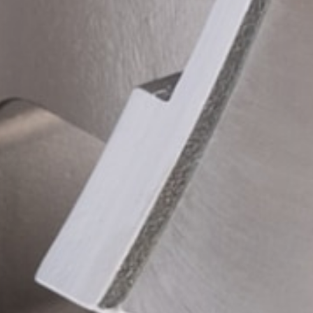
Top
スピード対応
加工技術
部品調達
品質管理
設備情報
新着情報