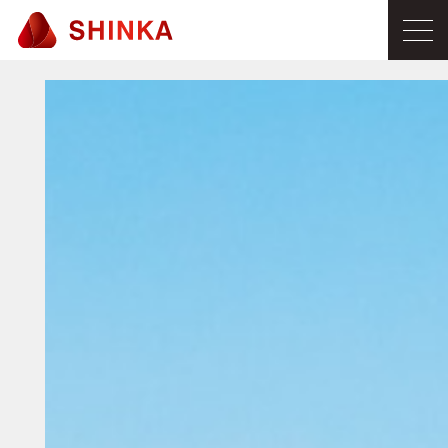
ME
NU