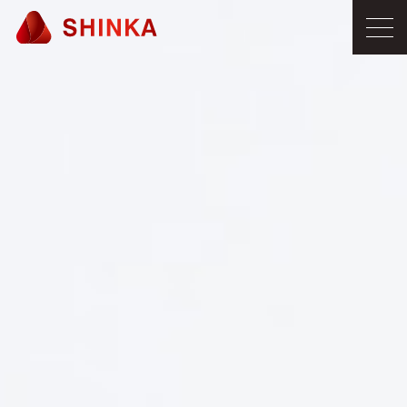
ME
NU