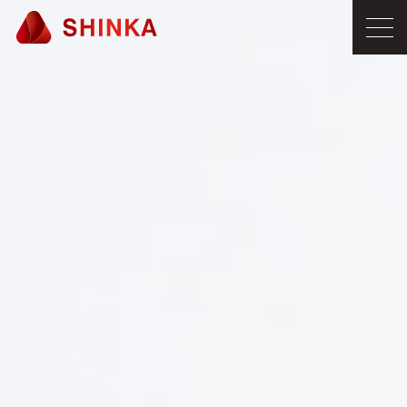
ME
NU